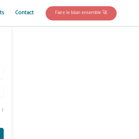
ts
Contact
Faire le bilan ensemble 🚀
 ?